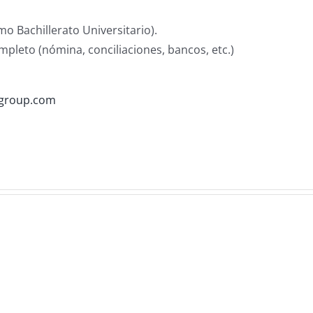
 Bachillerato Universitario).
mpleto (nómina, conciliaciones, bancos, etc.)
vgroup.com
Cont
Priva
Auxiliar
(Por
Contable
Servi