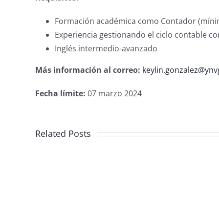
Formación académica como Contador (mínimo
Experiencia gestionando el ciclo contable co
Inglés intermedio-avanzado
Más información al correo:
keylin.gonzalez@yn
Fecha límite:
07 marzo 2024
Contador
Related Posts
(a)
sin
subordinación
jurídica,