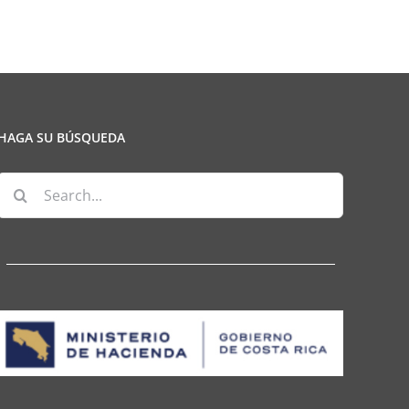
sionales)
HAGA SU BÚSQUEDA
Search
for: