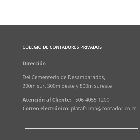
por
servicios
profesionales
COLEGIO DE CONTADORES PRIVADOS
Dirección
Del Cementerio de Desamparados,
200m sur, 300m oeste y 800m sureste
Atención al Cliente:
+506-4055-1200
Correo electrónico:
plataforma@contador.co.cr