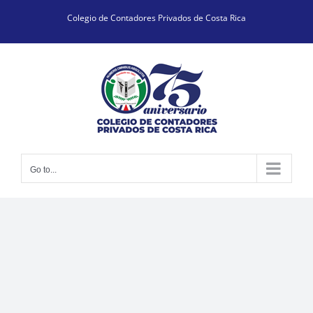
Skip
Colegio de Contadores Privados de Costa Rica
to
content
Go to...