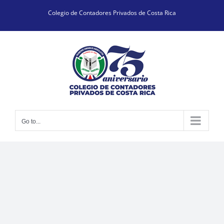
Skip
Colegio de Contadores Privados de Costa Rica
to
content
Go to...