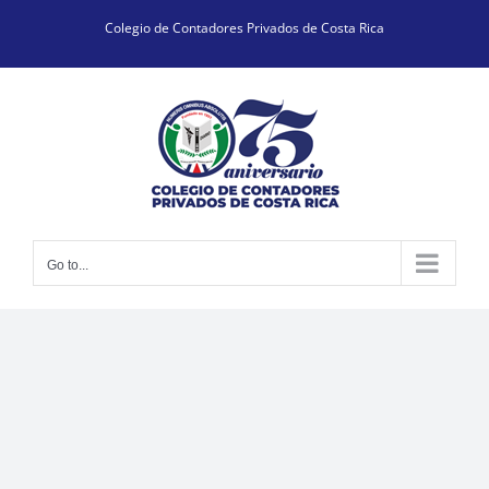
Skip
Colegio de Contadores Privados de Costa Rica
to
content
Go to...