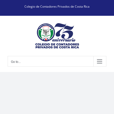
Skip
Colegio de Contadores Privados de Costa Rica
to
content
Go to...