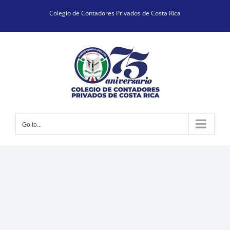
Skip
Colegio de Contadores Privados de Costa Rica
to
content
Go to...