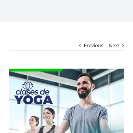
Previous
Next
View
Larger
Image