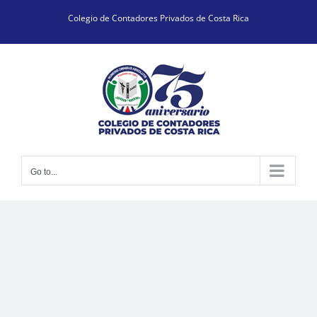
Skip
Colegio de Contadores Privados de Costa Rica
to
content
Go to...