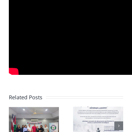
Related Posts
Club de
CCPCR