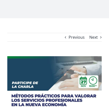
Previous
Next
View
Larger
Image