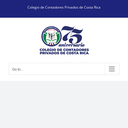
Skip
Colegio de Contadores Privados de Costa Rica
to
content
Go to...