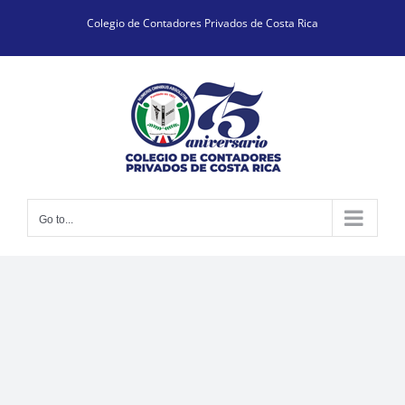
Skip
Colegio de Contadores Privados de Costa Rica
to
content
Go to...