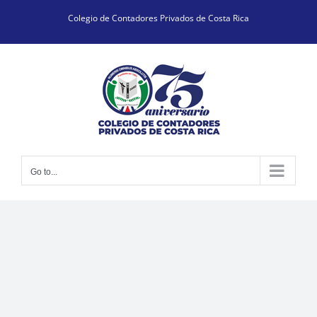
Skip
Colegio de Contadores Privados de Costa Rica
to
content
Go to...