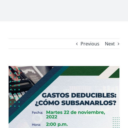
Previous
Next
View
Larger
Image