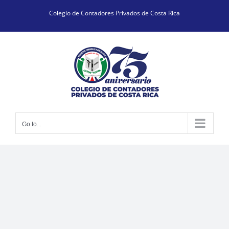
Skip
Colegio de Contadores Privados de Costa Rica
to
content
Go to...