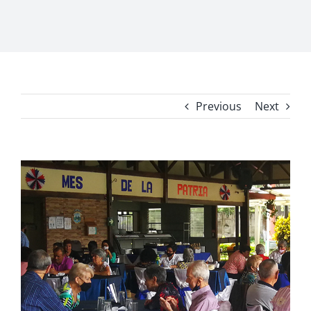
Previous
Next
View
Larger
Image