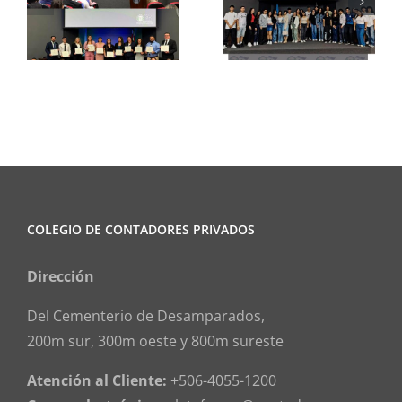
CCPCR
Nacional
s
Informa
de
os
Contadore
Municipale
COLEGIO DE CONTADORES PRIVADOS
Dirección
Del Cementerio de Desamparados,
200m sur, 300m oeste y 800m sureste
Atención al Cliente:
+506-4055-1200