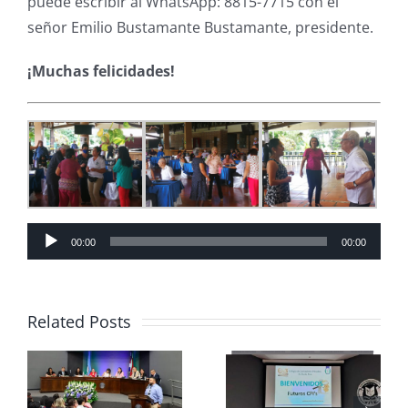
puede escribir al WhatsApp: 8815-7715 con el
señor Emilio Bustamante Bustamante, presidente.
¡Muchas felicidades!
Audio
00:00
00:00
Player
Related Posts
V
Congreso
ción