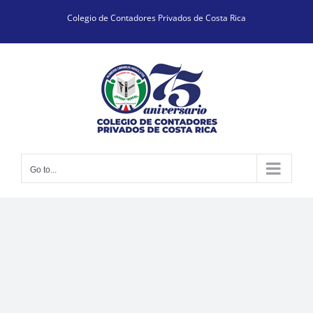
Skip
Colegio de Contadores Privados de Costa Rica
to
content
Go to...