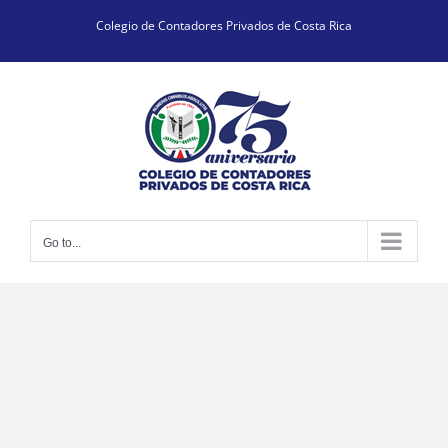
Skip
Colegio de Contadores Privados de Costa Rica
to
content
Go to...