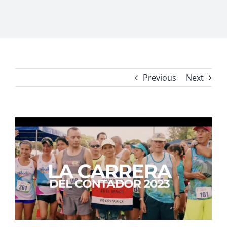
Previous
Next
View
Larger
Image