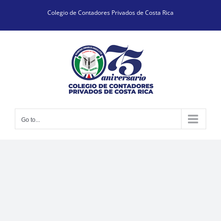
Skip
Colegio de Contadores Privados de Costa Rica
to
content
Go to...