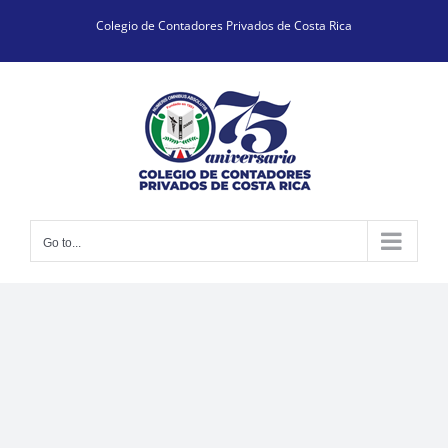
Skip
Colegio de Contadores Privados de Costa Rica
to
content
Go to...