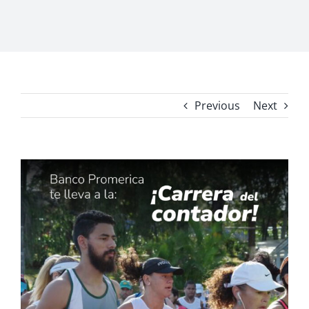
Previous
Next
View
Larger
Image