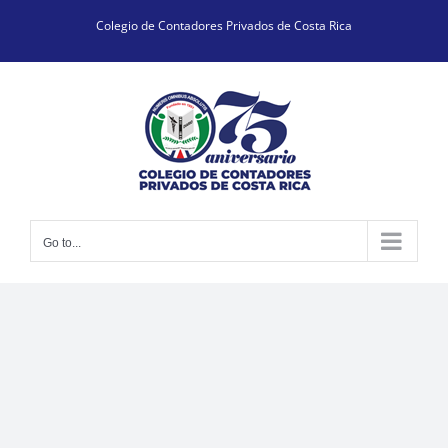
Skip
Colegio de Contadores Privados de Costa Rica
to
content
Go to...