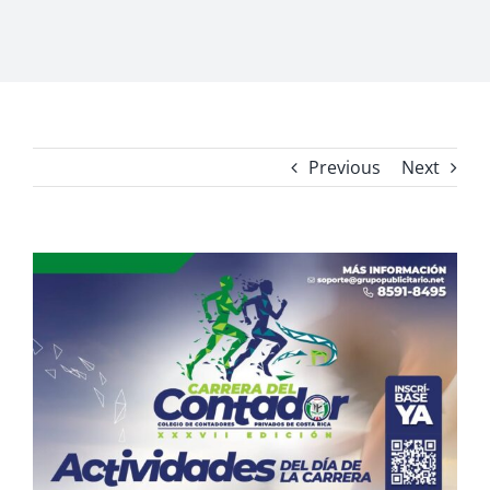
Previous
Next
View
Larger
Image