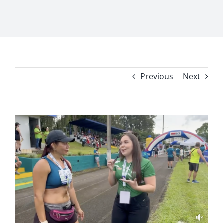
Previous
Next
View
Larger
Image