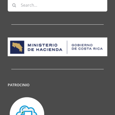
Search
for:
PATROCINIO