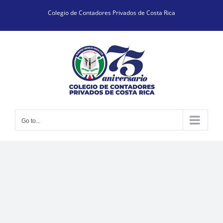
Skip
Colegio de Contadores Privados de Costa Rica
to
content
Go to...