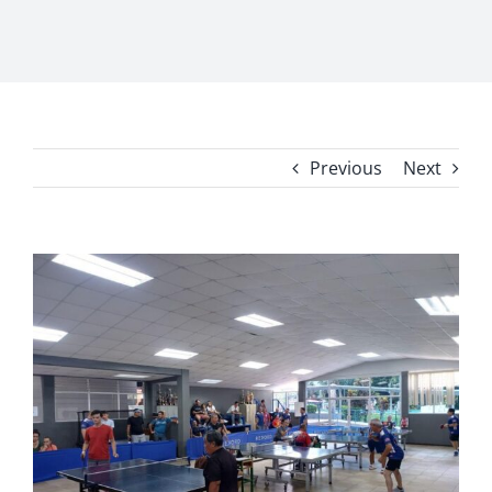
Previous
Next
View
Larger
Image