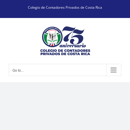
Skip
Colegio de Contadores Privados de Costa Rica
to
content
Go to...