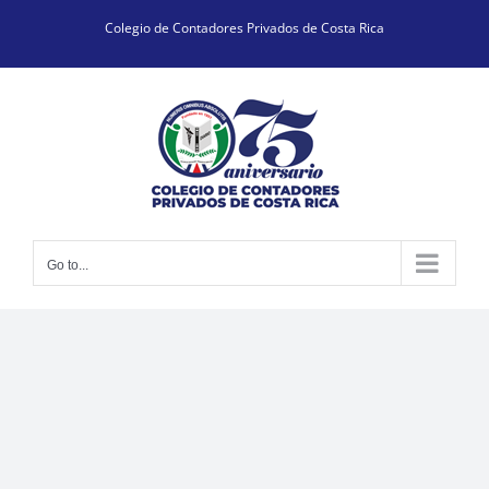
Skip
Colegio de Contadores Privados de Costa Rica
to
content
Go to...