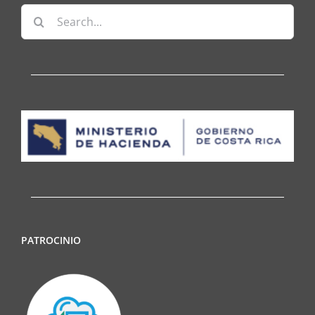
Search
for:
PATROCINIO