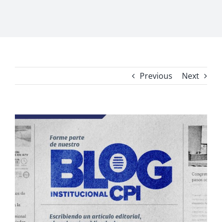
Previous
Next
View
Larger
Image