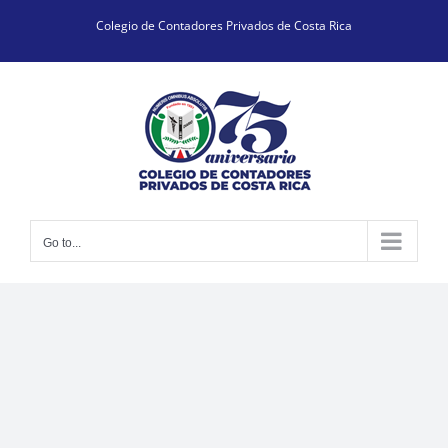
Skip
Colegio de Contadores Privados de Costa Rica
to
content
Go to...