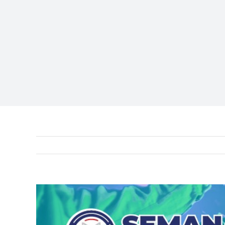
View
Larger
Image