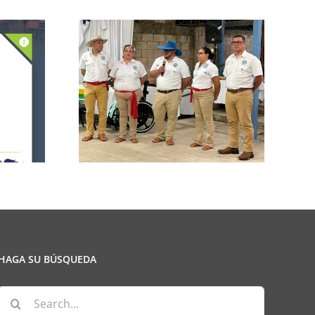
n de la
CCPCR Informa
ulio
HAGA SU BÚSQUEDA
Search