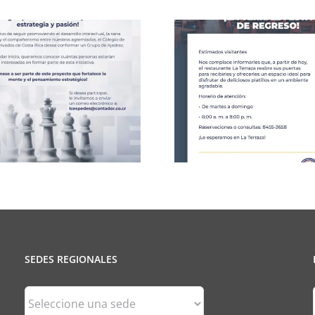
Celebració
CCPCR Informa
25 de J
SEDES REGIONALES
Sedes