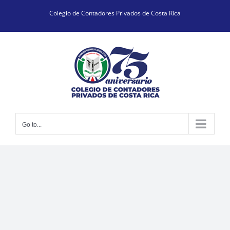
Skip
Colegio de Contadores Privados de Costa Rica
to
content
Go to...