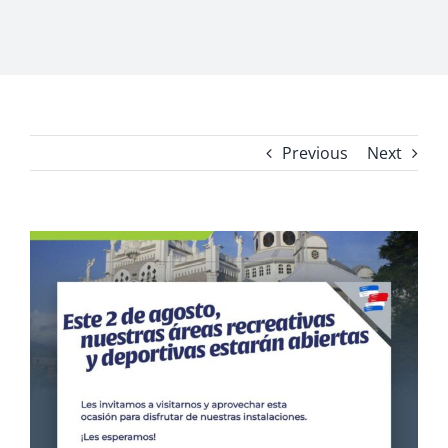
Previous
Next
View
Larger
Image