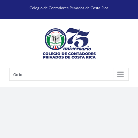
Skip
Colegio de Contadores Privados de Costa Rica
to
content
Go to...