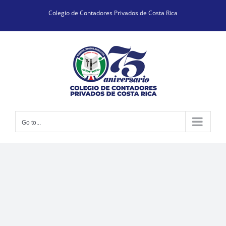
Skip
Colegio de Contadores Privados de Costa Rica
to
content
Go to...