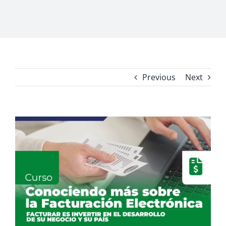
Previous
Next
View
Larger
Image