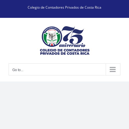
Skip
Colegio de Contadores Privados de Costa Rica
to
content
Go to...