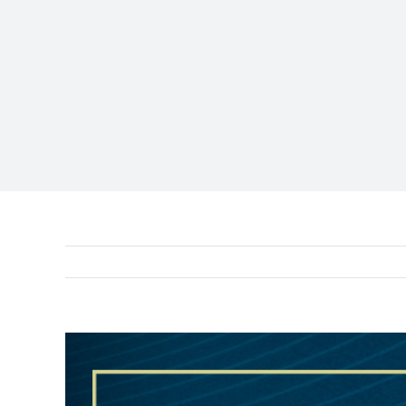
View
Larger
Image