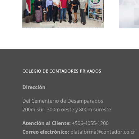
rma
Club de Ajedrez
COLEGIO DE CONTADORES PRIVADOS
Dirección
Del Cementerio de Desamparados,
200m sur, 300m oeste y 800m sureste
Atención al Cliente:
+506-4055-1200
Correo electrónico:
plataforma@contador.co.cr