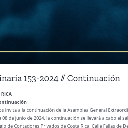
naria 153-2024 // Continuación
 RICA
Continuación
os invita a la continuación de la Asamblea General Extraordi
08 de junio de 2024, la continuación se llevará a cabo el s
olegio de Contadores Privados de Costa Rica, Calle Fallas d