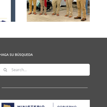
CCPCR Informa
ulio
HAGA SU BÚSQUEDA
Search
for: