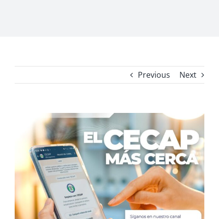
Previous
Next
View
Larger
Image