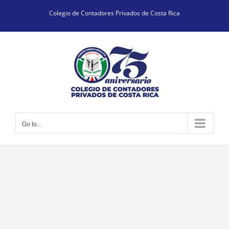
Skip
Colegio de Contadores Privados de Costa Rica
to
content
Go to...