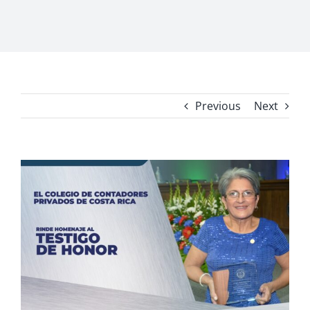
Previous
Next
View
Larger
Image