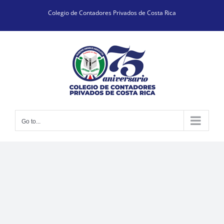
Skip
Colegio de Contadores Privados de Costa Rica
to
content
Go to...